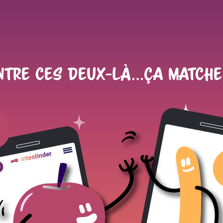
EUR DU SITE
ntre ces deux-là...ça matche
 santé et de la recherche médiale (Inserm)
3
800015
ECTEUR.TRICE.S DE L