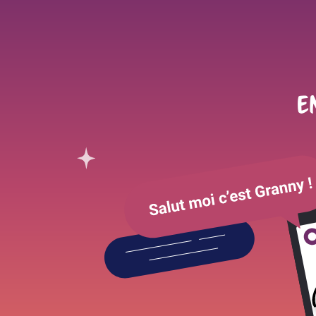
1. ÉDIT
e
Institut national de la
101 Rue de Tolbiac,
75654 Paris CEDEX 1
France
Tél :
+33 1 44 23 60 00
N° SIREN : 180036048
N° SIRET : 18003604
2. DIR