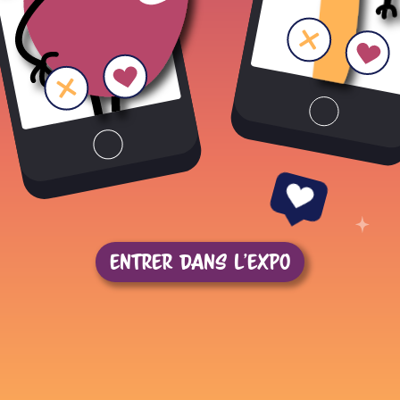
ATION
ation :
cheur INSERM, directeur du laboratoire TENS UMR1235 (Inserm/N
, coordination du projet :
 de médiation scientifique Inserm
LISATION DU SITE
entrer dans l'expo